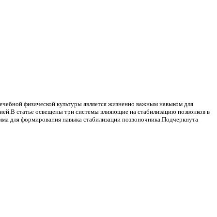
 лечебной физической культуры является жизненно важным навыком для
пией.В статье освещены три системы влияющие на стабилизацию позвонков в
амма для формирования навыка стабилизации позвоночника.Подчеркнута