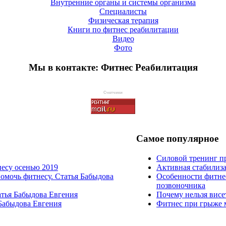
Внутренние органы и системы организма
Специалисты
Физическая терапия
Книги по фитнес реабилитации
Видео
Фото
Мы в контакте: Фитнес Реабилитация
Счетчики
Самое популярное
Силовой тренинг пр
есу осенью 2019
Активная стабилиз
помочь фитнесу. Статья Бабыдова
Особенности фитнес
позвоночника
тья Бабыдова Евгения
Почему нельзя висе
Бабыдова Евгения
Фитнес при грыже 