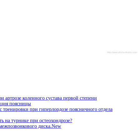
http://www.afisha-irkutsk.ru/a>
и артрозе коленного сустава первой степени
ация поясницы
 тренировки при гиперлордозе пояcничного отдела
ть на турнике при остеохондрозе?
межпозвонкового диска.New