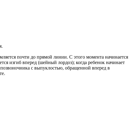
я.
мляется почти до прямой линии. С этого момента начинается
ся изгиб вперед (шейный лордоз); когда ребенок начинает
иб позвоночника с выпуклостью, обращенной вперед в
те.