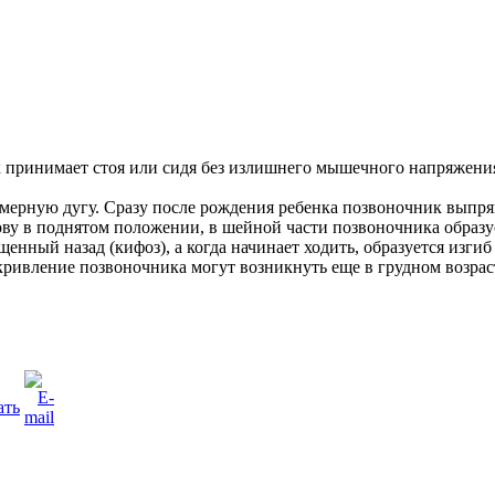
к принимает стоя или сидя без излишнего мышечного напряжени
омерную дугу. Сразу после рождения ребенка позвоночник выпря
у в поднятом положении, в шейной части позвоночника образует
ащенный назад (кифоз), а когда начинает ходить, образуется изг
кривление позвоночника могут возникнуть еще в грудном возрас