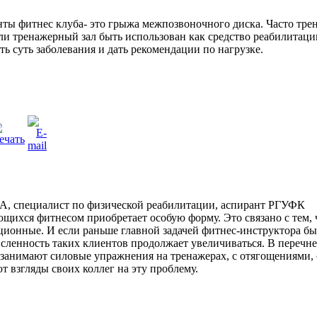
ты фитнес клуба- это грыжа межпозвоночного диска. Часто тре
 ли тренажерный зал быть использован как средство реабилитац
ть суть заболевания и дать рекомендации по нагрузке.
PA, специалист по физической реабилитации, аспирант РГУФК
щихся фитнесом приобретает особую форму. Это связано с тем, 
ционные. И если раньше главной задачей фитнес-инструктора бы
исленность таких клиентов продолжает увеличиваться. В перечне
анимают силовые упражнения на тренажерах, с отягощениями, с 
 взгляды своих коллег на эту проблему.